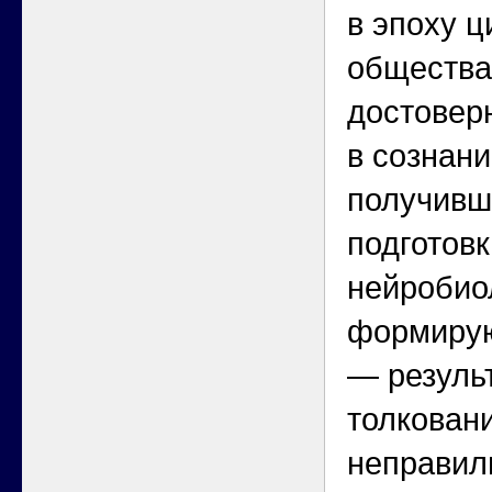
в эпоху 
общества
достовер
в сознани
получивш
подготовк
нейробио
формиру
— резуль
толкован
неправил