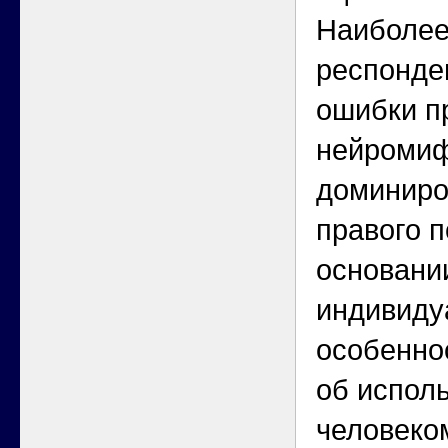
Наиболее
респонде
ошибки п
нейромиф
доминиро
правого 
основани
индивиду
особенно
об испол
человеко