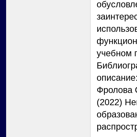
обусловл
заинтере
использо
функцион
учебном 
Библиогр
описание
Фролова О
(2022) Н
образова
распрост