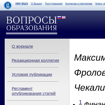
НИУ ВШЭ
О Вышке
Поступающим
Коллегам и партнерам
Книги, 
О журнале
Максим
Редакционная коллегия
Фролов
Условия публикации
Чекали
Регламент
опубликования статей
1
Финан