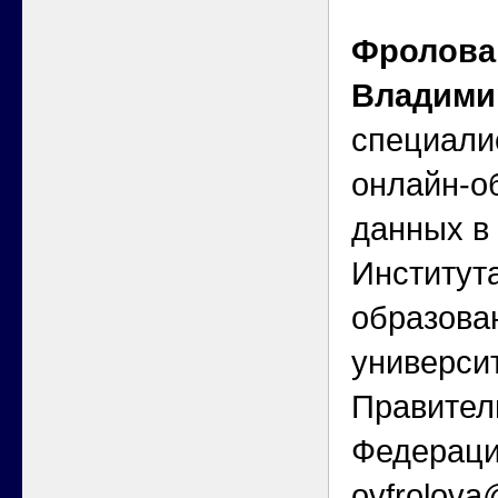
Фролова
Владими
специали
онлайн-о
данных в
Институт
образова
универси
Правител
Федерации
ovfrolova